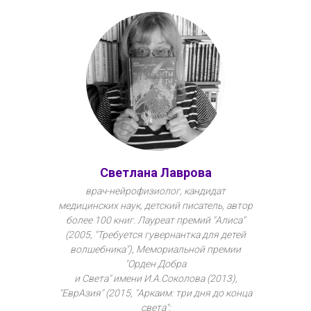
Светлана Лаврова
врач-нейрофизиолог, кандидат
медицинских наук, детский писатель, автор
более 100 книг. Лауреат премий "Алиса"
(2005, "Требуется гувернантка для детей
волшебника"), Мемориальной премии
"Орден Добра
и Света" имени И.А.Соколова (2013),
"ЕврАзия" (2015, "Аркаим: три дня до конца
света";