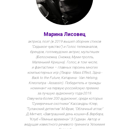
Марина Лисовец
актриса, поэт (в 2019 вышел сборник стихов
"Седьмое чувство") и Голос телеканалов,
брендов, голливудских актрис, мультяшек
(Белоснежка, Снежка, Муми-тролль,
Маленький Кришна). Голос, в том числе,
и фантастики – главных героинь многих
компьютерных игр (Лиара - Mass Effect, Эдна -
Back to the Future, Катарина - Van Helsing,
Клеопатра - Assassin). Победитель и трижды
номинант на первую российскую премию
за лучшую аудиокнигу года-2019.
Озвучила более 200 аудиокниг, среди которых
"Сумеречные охотники" Кассандры Клер,
"Туланский детектив" М.Фрая, "Облачный атлас"
Д.Митчел, «Завтрашний день кошки» Б.Вербера,
"Клуб «Тёмные времена»" Э.Гудман. Автор и
ведущая известного речевого тренинга "Алхимия