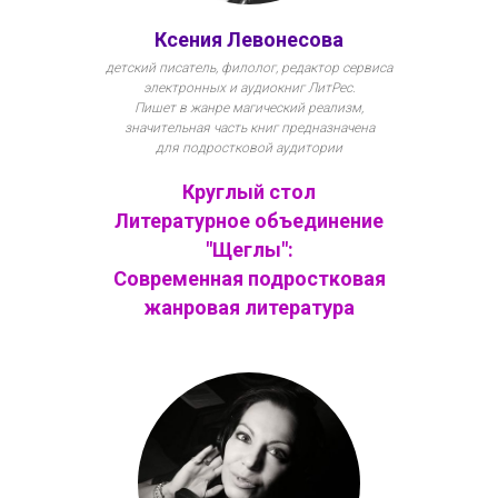
Ксения Левонесова
детский писатель, филолог, редактор сервиса
электронных и аудиокниг ЛитРес.
Пишет в жанре магический реализм,
значительная часть книг предназначена
для подростковой аудитории
Круглый стол
Литературное объединение
"Щеглы":
Современная подростковая
жанровая литература