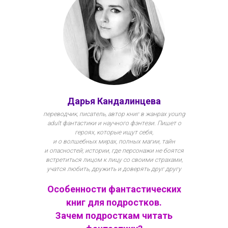
Дарья Кандалинцева
переводчик, писатель, автор книг в жанрах young
adult фантастики и научного фэнтези. Пишет о
героях, которые ищут себя,
и о волшебных мирах, полных магии, тайн
и опасностей; истории, где персонажи не боятся
встретиться лицом к лицу со своими страхами,
учатся любить, дружить и доверять друг другу
Особенности фантастических
книг для подростков.
Зачем подросткам читать