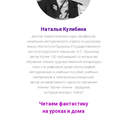
Наталья Кулибина
доктор педагогических наук, профессор,
начальник методического отдела по русскому
языку Института Пушкина (Государственного
института русского языка им. А.С. Пушкина),
автор более 150 публикаций по вопросам
обучения чтению художественной литературы
очно и в цифровой среде (монографий,
методических и учебных пособий, учебных
материалов и электронных ресурсов),
автор интерактивного курса по обучению
чтению "Уроки чтения - праздник,
который всегда с тобой"
Читаем фантастику
на уроках и дома