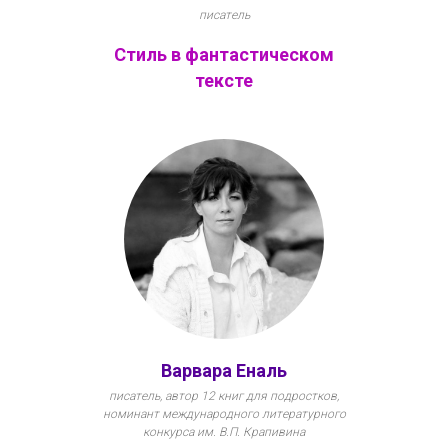
писатель
Стиль в фантастическом
тексте
Варвара Еналь
писатель, автор 12 книг для подростков,
номинант международного литературного
конкурса им. В.П. Крапивина