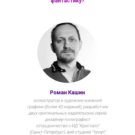
фантастику?
Роман Кашин
иллюстратор и художник книжной
графики (более 40 изданий), разработчик
двух оригинальных издательских серий,
дизайнер-полиграфист
сотрудничество с ИД "Кристалл"
(Санкт-Петербург), веб-студией "Yevart"