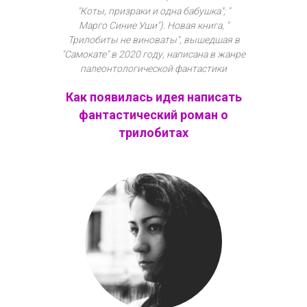
"Коты, призраки и одна бабушка"; "
Марго Синие Уши"). Новая книга, "
Трилобиты не виноваты", вышедшая в
"Самокате" в 2020 году, написана в жанре
палеонтологической фантастики
Как появилась идея написать
фантастический роман о
трилобитах