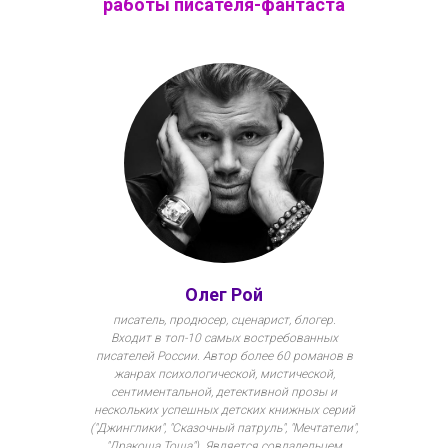
работы писателя-фантаста
Олег Рой
писатель, продюсер, сценарист, блогер.
Входит в топ-10 самых востребованных
писателей России. Автор более 60 романов в
жанрах психологической, мистической,
сентиментальной, детективной прозы и
нескольких успешных детских книжных серий
("Джинглики", "Сказочный патруль", "Мечтатели",
"Дракоша Тоша"). Является совладельцем