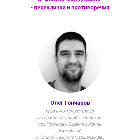
- переклички и противоречия
Олег Гончаров
художник-иллюстратор,
автор иллюстраций к серии книг
про Пряника и Вареника Ирины
Зартайской,
к " Цирку" Самуила Маршака и др.,