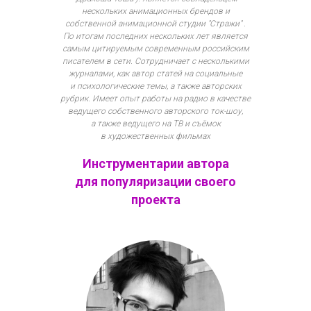
нескольких анимационных брендов и
собственной анимационной студии "Стражи" .
По итогам последних нескольких лет является
самым цитируемым современным российским
писателем в сети. Сотрудничает с несколькими
журналами, как автор статей на социальные
и психологические темы, а также авторских
рубрик. Имеет опыт работы на радио в качестве
ведущего собственного авторского ток-шоу,
а также ведущего на ТВ и съёмок
в художественных фильмах
Инструментарии автора
для популяризации своего
проекта