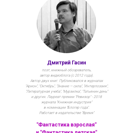
Дмитрий Гасин
поэт, книжный обозреватель,
автор видеоблога (с 2012 года).
Автор двух книг. Публиковался в журналах
"Арион", "Октябрь", "Знание — сила", "Интерпоэзия",
"Литературная учеба", "Мурзилка", "Татьянин день"
и других. Лауреат премии "Ревизор" - 2018
журнала "Книжная индустрия"
в номинации "Блогер года".
Работает в издательстве "Время"
"Фантастика взрослая"
и "Фантастика детская"