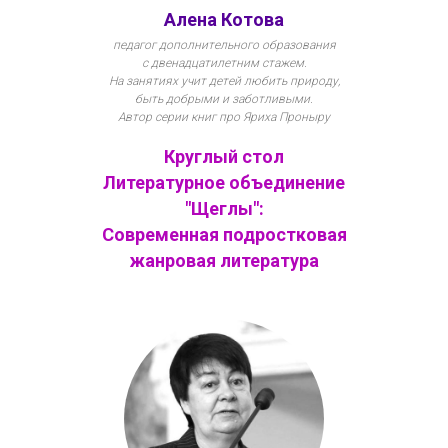
Алена Котова
педагог дополнительного образования
с двенадцатилетним стажем.
На занятиях учит детей любить природу,
быть добрыми и заботливыми.
Автор серии книг про Яриха Проныру
Круглый стол
Литературное объединение
"Щеглы":
Современная подростковая
жанровая литература