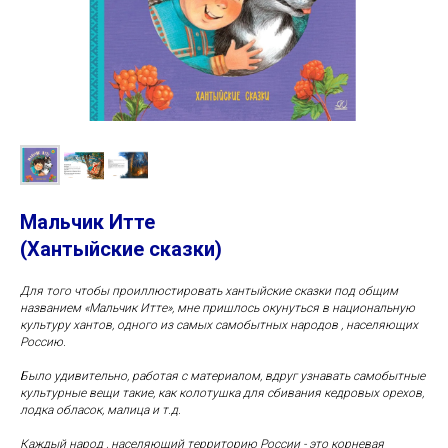
Мальчик Итте
(Хантыйские сказки)
Для того чтобы проиллюстировать хантыйские сказки под общим
названием «Мальчик Итте», мне пришлось окунуться в национальную
культуру хантов, одного из самых самобытных народов , населяющих
Россию.
Было удивительно, работая с материалом, вдруг узнавать самобытные
культурные вещи такие, как колотушка для сбивания кедровых орехов,
лодка обласок, малица и т.д.
Каждый народ , населяющий территорию России - это корневая