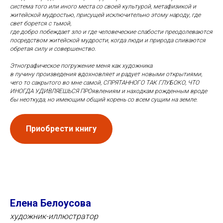
система того или иного места со своей культурой, метафизикой и
житейской мудростью, присущей исключительно этому народу, где
свет борется с тьмой,
где добро побеждает зло и где человеческие слабости преодолеваются
посредством житейской мудрости, когда люди и природа сливаются
обретая силу и совершенство.
Этнографическое погружение меня как художника
в пучину произведения вдохновляет и радует новыми открытиями,
чего то сакрытого во мне самой, СПРЯТАННОГО ТАК ГЛУБОКО, ЧТО
ИНОГДА УДИВЛЯЕШЬСЯ ПРОявлениям и находкам рожденным вроде
бы неоткуда, но имеющим общий корень со всем сущим на земле.
Приобрести книгу
Елена
Белоусова
художник-иллюстратор